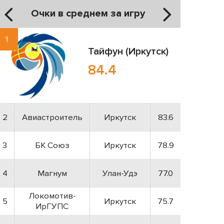
Очки в среднем за игру
1
Тайфун (Иркутск)
84.4
2
Авиастроитель
Иркутск
83.6
3
БК Союз
Иркутск
78.9
4
Магнум
Улан-Удэ
77.0
Локомотив-
5
Иркутск
75.7
ИрГУПС