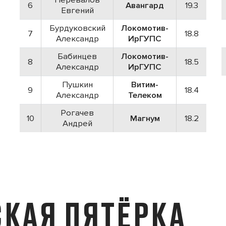
6
Авангард
19.3
Евгений
Бурдуковский
Локомотив-
7
18.8
Александр
ИрГУПС
Бабинцев
Локомотив-
8
18.5
Александр
ИрГУПС
Пушкин
Витим-
9
18.4
Александр
Телеком
Рогачев
10
Магнум
18.2
Андрей
КАЯ ПЯТЁРКА