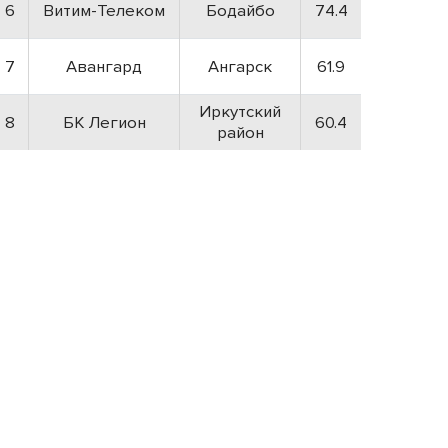
6
Витим-Телеком
Бодайбо
74.4
7
Авангард
Ангарск
61.9
Иркутский
8
БК Легион
60.4
район