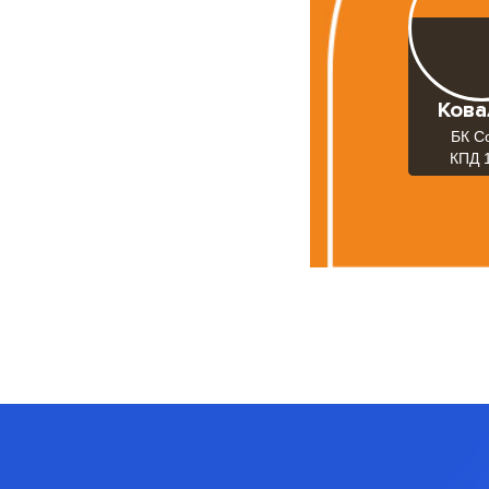
Кова
БК С
КПД 