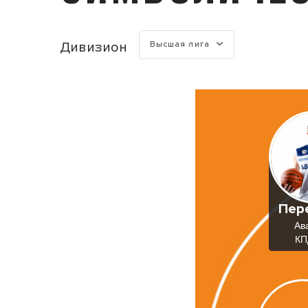
Турнир
Дивизион
Высшая лига
Пер
Ав
КП