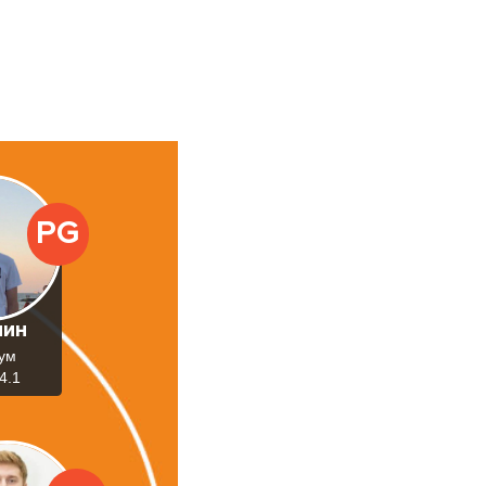
PG
нин
ум
4.1