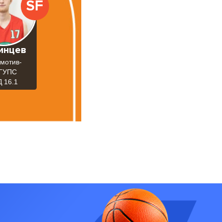
SF
инцев
мотив-
ГУПС
 16.1