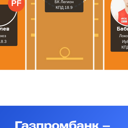
PF
БК Легион
КПД 18.9
лев
Баб
оюз
Локо
18.3
Ир
КПД