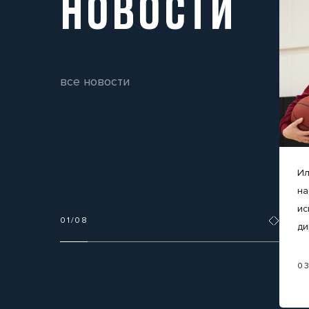
НОВОСТИ
все новости
Ил
на
ис
01
/
08
ди
0