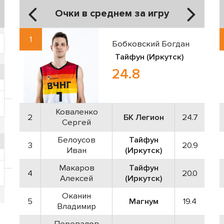
Очки в среднем за игру
1
Бобковский Богдан
Тайфун (Иркутск)
24.8
Коваленко
2
БК Легион
24.7
Сергей
Белоусов
Тайфун
3
20.9
Иван
(Иркутск)
Макаров
Тайфун
4
20.0
Алексей
(Иркутск)
Оканин
5
Магнум
19.4
Владимир
Перевалов