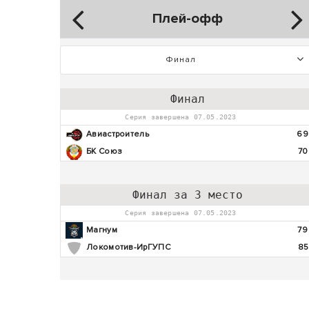
Плей-офф
Финал
Финал
Серия завершена 07.05.2023
Авиастроитель
69
БК Союз
70
Финал за 3 место
Серия завершена 07.05.2023
Магнум
79
Локомотив-ИрГУПС
85