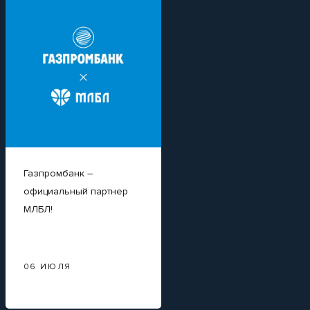
Газпромбанк –
Вайлдкард на
официальный партнер
Суперфинал МЛБЛ.
МЛБЛ!
Готовы его забрать?
06 ИЮЛЯ
23 ИЮНЯ