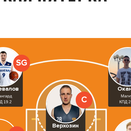
SG
евалов
Ока
ангард
Магн
C
Д 19.2
КПД 2
Верхозин