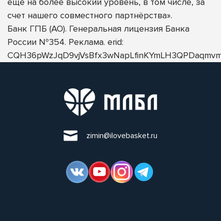
еще на более высокий уровень, в том числе, за
счет нашего совместного партнёрства».
Банк ГПБ (АО). Генеральная лицензия Банка
России №354. Реклама. erid:
CQH36pWzJqD9vjVsBfx3wNapLfinKYmLH3QPDaqmvm
zimin@ilovebasket.ru