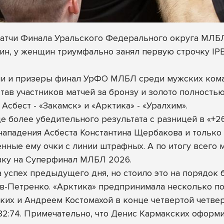
 матчи Финала Уральского Федерального округа МЛБ
ин, у женщин триумфально занял первую строчку IPB
и и призеры финал УрФО МЛБЛ среди мужских коман
став участников матчей за бронзу и золото полност
Асбест - «Закамск» и «Арктика» - «Уралхим».
е более убедительного результата с разницей в «+26
ападения Асбеста Константина Щербакова и только 
нные ему очки с линии штрафных. А по итогу всего 
евку на Суперфинал МЛБЛ 2026.
 успех предыдущего дня, но стоило это на порядок 
в-Петренко. «Арктика» предпринимала несколько по
ских и Андреем Костомахой в конце четвертой четвер
82:74. Примечательно, что Денис Кармакских оформил