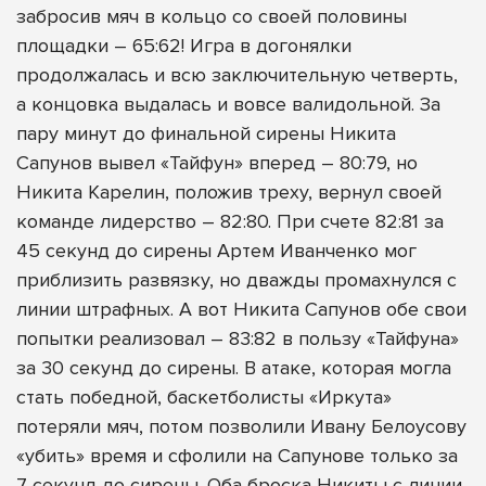
забросив мяч в кольцо со своей половины
площадки – 65:62! Игра в догонялки
продолжалась и всю заключительную четверть,
а концовка выдалась и вовсе валидольной. За
пару минут до финальной сирены Никита
Сапунов вывел «Тайфун» вперед – 80:79, но
Никита Карелин, положив треху, вернул своей
команде лидерство – 82:80. При счете 82:81 за
45 секунд до сирены Артем Иванченко мог
приблизить развязку, но дважды промахнулся с
линии штрафных. А вот Никита Сапунов обе свои
попытки реализовал – 83:82 в пользу «Тайфуна»
за 30 секунд до сирены. В атаке, которая могла
стать победной, баскетболисты «Иркута»
потеряли мяч, потом позволили Ивану Белоусову
«убить» время и сфолили на Сапунове только за
7 секунд до сирены. Оба броска Никиты с линии