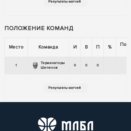
ПОЛОЖЕНИЕ КОМАНД
Пос
Место
Команда
И
В
П
%
5
Терминаторы
1
0
0
0
Шелехов