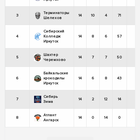
Терминаторы
3
14
10
4
71
Шелехов
Сибирский
4
Колледж
14
8
6
57
Иркутск
Шахтер
5
14
7
7
50
-
Черемхово
Байкальские
6
крокодилы
14
6
8
43
-
Иркутск
Сибирь
7
14
2
12
14
-
Зима
Атлант
8
14
0
14
0
-
Ангарск