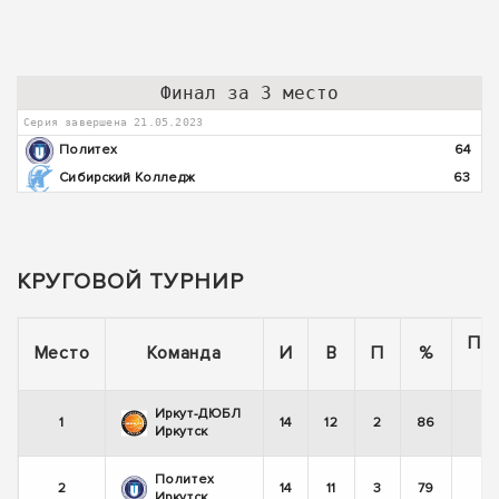
Финал за 3 место
Серия завершена 21.05.2023
Политех
64
Сибирский Колледж
63
КРУГОВОЙ ТУРНИР
По
Место
Команда
И
В
П
%
Иркут-ДЮБЛ
1
14
12
2
86
Иркутск
Политех
2
14
11
3
79
Иркутск